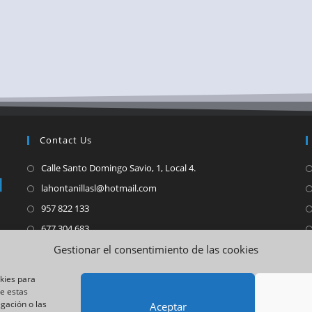
Contact Us
Calle Santo Domingo Savio, 1, Local 4.
lahontanillasl@hotmail.com
957 822 133
677 304 683
601 172 817
Gestionar el consentimiento de las cookies
W
Síguenos
okies para
de estas
gación o las
Aceptar