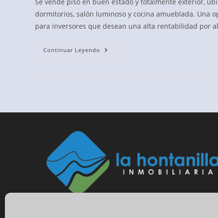
Se vende piso en buen estado y totalmente exterior, ubi
entrada:
entrada:
dormitorios, salón luminoso y cocina amueblada. Una o
para inversores que desean una alta rentabilidad por al
ZONA
Continuar Leyendo
SECTOR
SUR