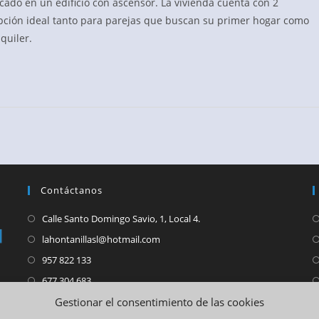
cado en un edificio con ascensor. La vivienda cuenta con 2
entrada:
pción ideal tanto para parejas que buscan su primer hogar como
quiler.
Contáctanos
Se
Calle Santo Domingo Savio, 1, Local 4.
abre
Se
lahontanillasl@hotmail.com
en
abre
Se
957 822 133
una
en
abre
Se
677 304 683
nueva
una
en
abre
Se
601 172 817
Gestionar el consentimiento de las cookies
pestaña
nueva
una
en
abre
W