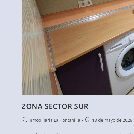
ZONA SECTOR SUR
Autor
Publicación
Inmobiliaria La Hontanilla
18 de mayo de 2026
de
de
la
la