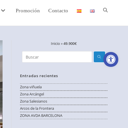
Promoción
Contacto
Alternar
búsqueda
Inicio
»
49.900€
Abri
de
la
Entradas recientes
Zona viñuela
Zona Arcángel
web
Zona Salesianos
Arcos de la Frontera
ZONA AVDA BARCELONA