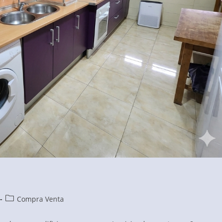
Categoría
Compra Venta
de
la