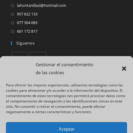
abre
Se
lahontanillasl@hotmail.com
en
abre
Se
957 822 133
una
en
abre
Se
677 304 683
nueva
una
en
abre
Se
601 172 817
pestaña
nueva
una
en
abre
pestaña
Síguenos
nueva
una
en
pestaña
nueva
una
pestaña
nueva
Gestionar el consentimiento
pestaña
Se
Se
de las cookies
abre
abre
Políticas
Para ofrecer las mejores experiencias, utilizamos tecnologías como las
en
en
cookies para almacenar y/o acceder a la información del dispositivo. El
Se
Aviso Legal
una
una
consentimiento de estas tecnologías nos permitirá procesar datos como
abre
Se
Política de privacidad
el comportamiento de navegación o las identificaciones únicas en este
nueva
nueva
en
sitio. No consentir o retirar el consentimiento, puede afectar
abre
Se
pestaña
pestaña
Política de cookies
negativamente a ciertas características y funciones.
una
en
abre
Se
Declaración de accesibilidad
nueva
una
en
abre
pestaña
Aceptar
nueva
una
en